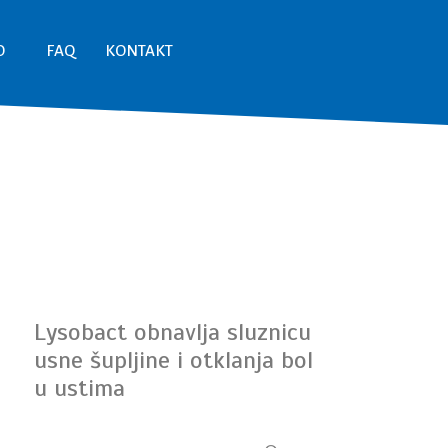
O
FAQ
KONTAKT
Lysobact obnavlja sluznicu
usne šupljine i otklanja bol
u ustima