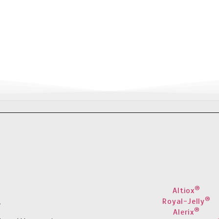
®
Altiox
®
Royal-Jelly
.
®
Alerix